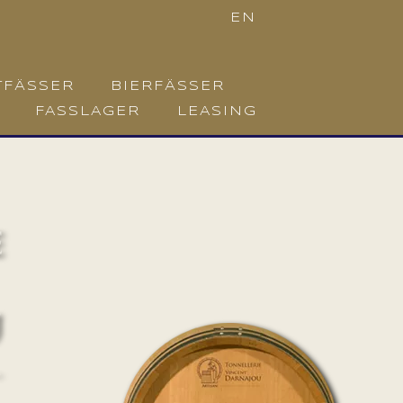
EN
TFÄSSER
BIERFÄSSER
FASSLAGER
LEASING