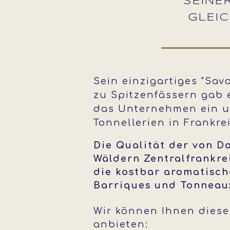
SEINE
GLEI
Sein einzigartiges "Sav
zu Spitzenfässern gab e
das Unternehmen ein un
Tonnellerien in Frankre
Die Qualität der von D
Wäldern Zentralfrankre
die kostbar aromatisch
Barriques und Tonneaux
Wir können Ihnen dies
anbieten: