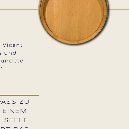
e Vicent
rs und
gründete
r
FASS ZU
 EINEM
E SEELE