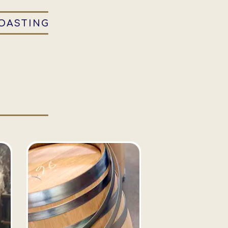
OASTING
M
M
M
M