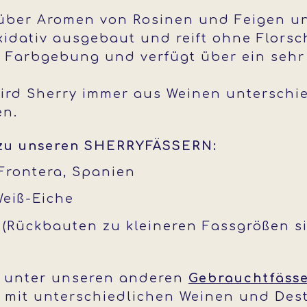
über Aromen von Rosinen und Feigen und
xidativ ausgebaut und reift ohne Florsch
er Farbgebung und verfügt über ein seh
wird Sherry immer aus Weinen unterschi
en.
 zu unseren SHERRYFÄSSERN:
 Frontera, Spanien
Weiß-Eiche
 l (Rückbauten zu kleineren Fassgrößen s
e unter unseren anderen
Gebrauchtfäss
 mit unterschiedlichen Weinen und Dest