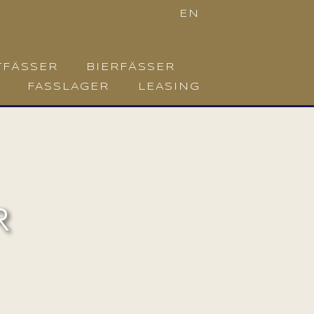
EN
TFÄSSER
BIERFÄSSER
FASSLAGER
LEASING
R